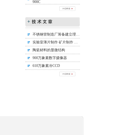
900C
不锈钢管制造厂筹备建立理化实验室所需设备清单
实验室薄片制作 矿片制作 矿相标本制作
陶瓷材料的显微结构
900万象素数字摄像器
610万象素冷CCD