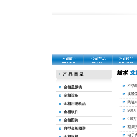
不锈
金相显微镜
实验
金相设备
陶瓷
金相用消耗品
90
金相软件
610
金相图例
蔡康
典型金相图谱
电子
金相标样