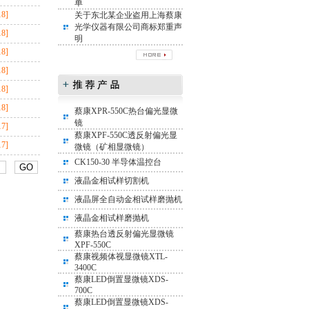
单
18]
关于东北某企业盗用上海蔡康
光学仪器有限公司商标郑重声
18]
明
18]
18]
18]
18]
蔡康XPR-550C热台偏光显微
镜
17]
蔡康XPF-550C透反射偏光显
17]
微镜（矿相显微镜）
CK150-30 半导体温控台
液晶金相试样切割机
液晶屏全自动金相试样磨抛机
液晶金相试样磨抛机
蔡康热台透反射偏光显微镜
XPF-550C
蔡康视频体视显微镜XTL-
3400C
蔡康LED倒置显微镜XDS-
700C
蔡康LED倒置显微镜XDS-