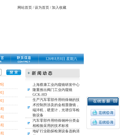
网站首页
/
设为首页
/
加入收藏
126年8月8日 星期六
26]
上海蔡康工业内窥镜研发中心
隆重推出阀门工业内窥镜
01]
GCK-HD
生产汽车零部件用特殊钢的技
01]
术控制所涉及的金相显微镜，
18]
端淬机，硬度计，光谱仪等检
验设备
18]
汽车零部件用特殊钢种分类金
18]
相检验采用的技术标准
地矿行业勘探检测设备选购清
18]