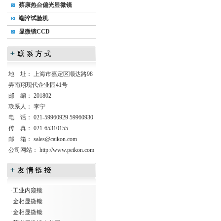
蔡康热台偏光显微镜
端淬试验机
显微镜CCD
地 址： 上海市嘉定区顺达路98
弄南翔现代企业园41号
邮 编： 201802
联系人： 李宁
电 话： 021-59960929 59960930
传 真： 021-65310155
邮 箱：
sales@caikon.com
公司网站：
http://www.peikon.com
·
工业内窥镜
·
金相显微镜
·
金相显微镜