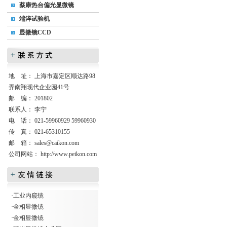
蔡康热台偏光显微镜
端淬试验机
显微镜CCD
地 址： 上海市嘉定区顺达路98
弄南翔现代企业园41号
邮 编： 201802
联系人： 李宁
电 话： 021-59960929 59960930
传 真： 021-65310155
邮 箱：
sales@caikon.com
公司网站：
http://www.peikon.com
·
工业内窥镜
·
金相显微镜
·
金相显微镜