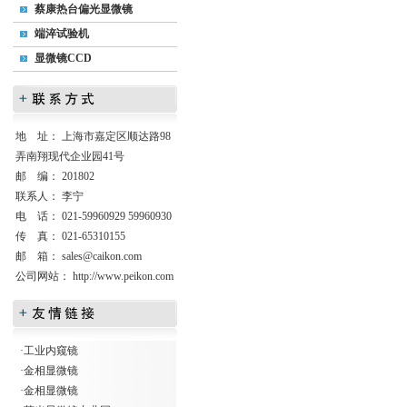
蔡康热台偏光显微镜
端淬试验机
显微镜CCD
地 址： 上海市嘉定区顺达路98
弄南翔现代企业园41号
邮 编： 201802
联系人： 李宁
电 话： 021-59960929 59960930
传 真： 021-65310155
邮 箱：
sales@caikon.com
公司网站：
http://www.peikon.com
·
工业内窥镜
·
金相显微镜
·
金相显微镜