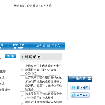
网站首页
/
设为首页
/
加入收藏
126年8月8日 星期六
上海蔡康工业内窥镜研发中心
隆重推出阀门工业内窥镜
相图谱
GCK-HD
微镜
生产汽车零部件用特殊钢的技
术控制所涉及的金相显微镜，
微镜
端淬机，硬度计，光谱仪等检
验设备
光显微镜
汽车零部件用特殊钢种分类金
相检验采用的技术标准
地矿行业勘探检测设备选购清