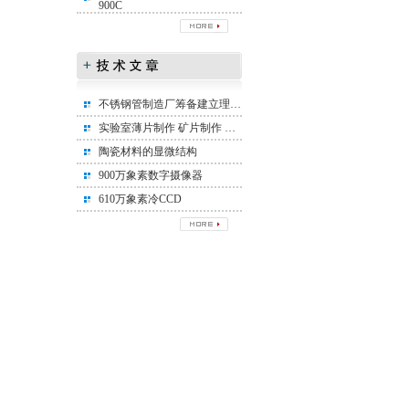
900C
不锈钢管制造厂筹备建立理化实验室所需设备清单
实验室薄片制作 矿片制作 矿相标本制作
陶瓷材料的显微结构
900万象素数字摄像器
610万象素冷CCD