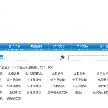
产品展示
>>>
倒置生物显微镜：XSP-11CC
镜
金相设备
金相用消耗品
金相软件
金相图例
典型金
样
偏光显微镜
生物显微镜
荧光显微镜
倒置显微镜
体视显
镜
检测显微镜
立体显微镜
工业内窥镜
工具显微镜
读数显
镜
工业投影仪
影像测量仪
显微镜测量软件
硬度计
蔡康热台偏
机
显微镜CCD