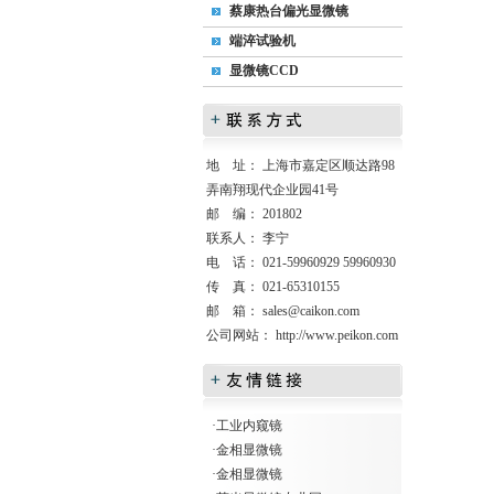
蔡康热台偏光显微镜
端淬试验机
显微镜CCD
地 址： 上海市嘉定区顺达路98
弄南翔现代企业园41号
邮 编： 201802
联系人： 李宁
电 话： 021-59960929 59960930
传 真： 021-65310155
邮 箱：
sales@caikon.com
公司网站：
http://www.peikon.com
·
工业内窥镜
·
金相显微镜
·
金相显微镜