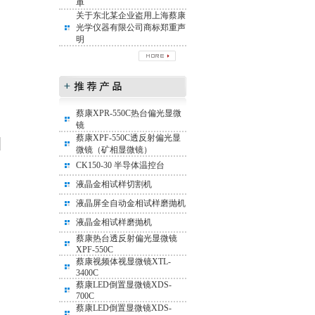
单
关于东北某企业盗用上海蔡康
光学仪器有限公司商标郑重声
明
蔡康XPR-550C热台偏光显微
镜
蔡康XPF-550C透反射偏光显
微镜（矿相显微镜）
CK150-30 半导体温控台
液晶金相试样切割机
液晶屏全自动金相试样磨抛机
液晶金相试样磨抛机
蔡康热台透反射偏光显微镜
XPF-550C
蔡康视频体视显微镜XTL-
3400C
蔡康LED倒置显微镜XDS-
700C
蔡康LED倒置显微镜XDS-