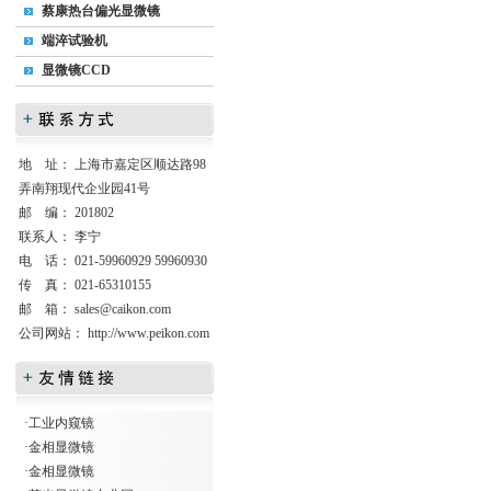
蔡康热台偏光显微镜
端淬试验机
显微镜CCD
地 址： 上海市嘉定区顺达路98
弄南翔现代企业园41号
邮 编： 201802
联系人： 李宁
电 话： 021-59960929 59960930
传 真： 021-65310155
邮 箱：
sales@caikon.com
公司网站：
http://www.peikon.com
·
工业内窥镜
·
金相显微镜
·
金相显微镜